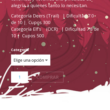
alegría a quienes tanto lo necesitan.
Categoría Deers (Trail) | Dificultad 7.0
de 10 | Cupos 300
Categoría Elf’s (OCR) | Dificultad 7.8 de
10 | Cupos 500
Categoría
Tapantí
COMPRAR
-
Hacienda
Media
Libra
cantidad