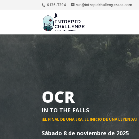
6136-7394
run@intrepidchallengerace.com
OCR
IN TO THE FALLS
¡EL FINAL DE UNA ERA, EL INICIO DE UNA LEYENDA!
Sábado 8 de noviembre de 2025