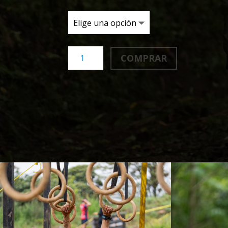
OCR
COMPRAR
-
La
Lucha
cantidad