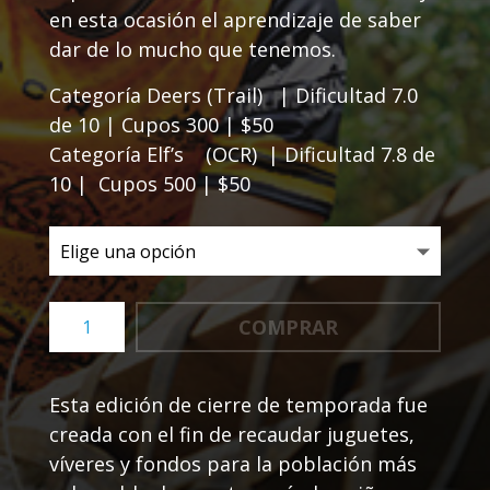
en esta ocasión el aprendizaje de saber
dar de lo mucho que tenemos.
Categoría Deers (Trail) | Dificultad 7.0
de 10 | Cupos 300 | $50
Categoría Elf’s (OCR) | Dificultad 7.8 de
10 | Cupos 500 | $50
Tapantí
COMPRAR
-
Ho
Ho
Esta edición de cierre de temporada fue
Run
creada con el fin de recaudar juguetes,
2024
cantidad
víveres y fondos para la población más